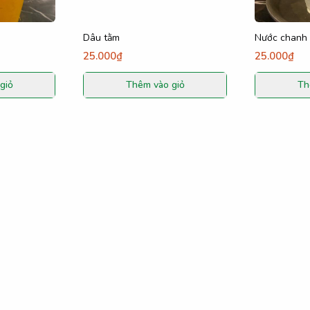
Dâu tằm
Nước chanh
25.000₫
25.000₫
giỏ
Thêm vào giỏ
Th