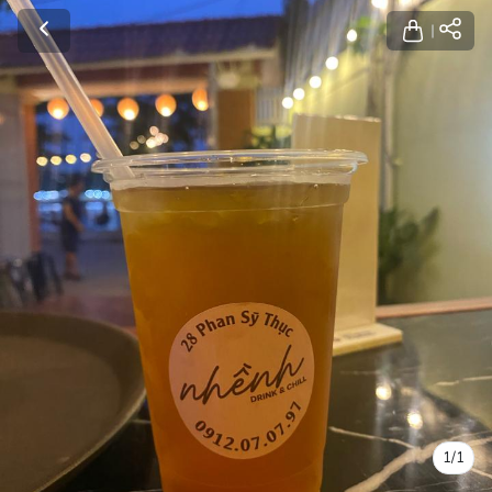
1
/
1